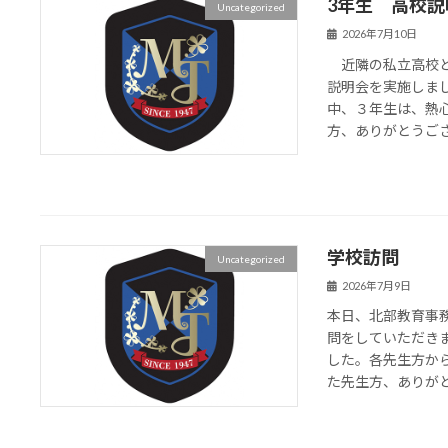
3年生 高校説
Uncategorized
2026年7月10日
近隣の私立高校と
説明会を実施しま
中、３年生は、熱
方、ありがとうござ
学校訪問
Uncategorized
2026年7月9日
本日、北部教育事
問をしていただき
した。各先生方か
た先生方、ありがとう