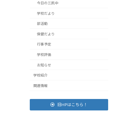
今日の三尻中
学校だより
部活動
保健だより
行事予定
学校評価
お知らせ
学校紹介
関連情報
旧HPはこちら！