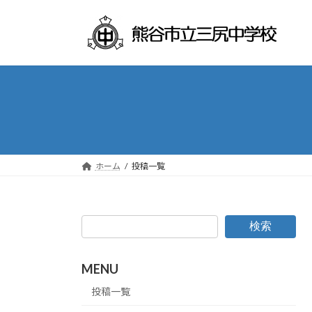
コ
ナ
ン
ビ
テ
ゲ
ン
ー
ツ
シ
へ
ョ
ス
ン
キ
に
ッ
移
プ
動
ホーム
投稿一覧
検索
MENU
投稿一覧