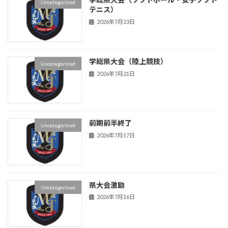
Uncategorized
テニス）
2026年7月23日
学総県大会（陸上競技）
Uncategorized
2026年7月21日
前期前半終了
Uncategorized
2026年7月17日
県大会激励
Uncategorized
2026年7月16日