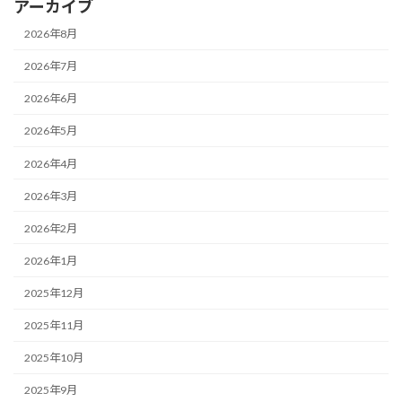
アーカイブ
2026年8月
2026年7月
2026年6月
2026年5月
2026年4月
2026年3月
2026年2月
2026年1月
2025年12月
2025年11月
2025年10月
2025年9月