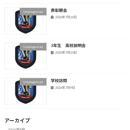
表彰朝会
Uncategorized
2026年7月14日
3年生 高校説明会
Uncategorized
2026年7月10日
学校訪問
Uncategorized
2026年7月9日
アーカイブ
2026年8月