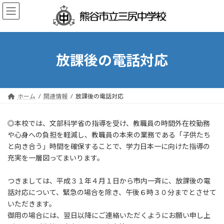
コ
ナ
ン
ビ
テ
ゲ
ン
ー
ツ
シ
へ
ョ
放課後の電話対応
ス
ン
キ
に
ッ
移
プ
動
ホーム
関連情報
放課後の電話対応
◎本校では、文部科学省の指導を受け、教職員の時間外在校勤務
や心身への負担を軽減し、教職員の本来の業務である「子供たち
と向き合う」時間を確保することで、学力日本一に向けた指導の
充実を一層図ってまいります。
つきましては、平成３１年４月１日から市内一斉に、放課後の電
話対応について、緊急の場合を除き、午後６時３０分までとさせて
いただきます。
御用の場合には、翌日以降にご連絡いただくようにお願い申し上