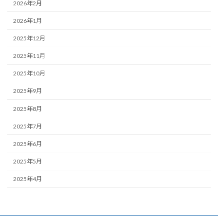
2026年2月
2026年1月
2025年12月
2025年11月
2025年10月
2025年9月
2025年8月
2025年7月
2025年6月
2025年5月
2025年4月