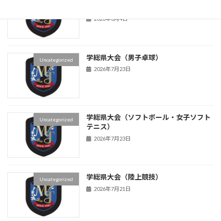
新着!!
2026年8月4日
学総県大会（男子卓球）
Uncategorized
2026年7月23日
学総県大会（ソフトボール・女子ソフト
Uncategorized
テニス）
2026年7月23日
学総県大会（陸上競技）
Uncategorized
2026年7月21日