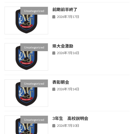
前期前半終了
Uncategorized
2026年7月17日
県大会激励
Uncategorized
2026年7月16日
表彰朝会
Uncategorized
2026年7月14日
3年生 高校説明会
Uncategorized
2026年7月10日