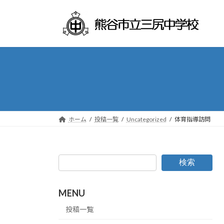
コ
ナ
ン
ビ
テ
ゲ
ン
ー
ツ
シ
へ
ョ
ス
ン
キ
に
ッ
移
プ
動
ホーム
投稿一覧
Uncategorized
体育指導訪問
検索
MENU
投稿一覧