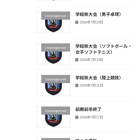
学総県大会（男子卓球）
Uncategorized
2026年7月23日
学総県大会（ソフトボール・
Uncategorized
女子ソフトテニス）
2026年7月23日
学総県大会（陸上競技）
Uncategorized
2026年7月21日
前期前半終了
Uncategorized
2026年7月17日