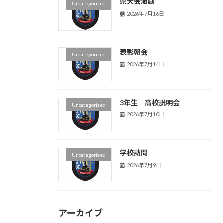
県大会激励
Uncategorized
2026年7月16日
表彰朝会
Uncategorized
2026年7月14日
3年生 高校説明会
Uncategorized
2026年7月10日
学校訪問
Uncategorized
2026年7月9日
アーカイブ