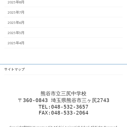
2025年8月
2025年7月
2025年6月
2025年5月
2025年4月
サイトマップ
熊谷市立三尻中学校
〒360-0843 埼玉県熊谷市三ヶ尻2743
TEL:048-532-3657
FAX:048-533-2064