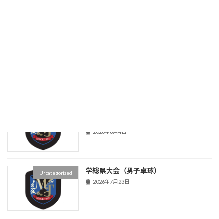
最近の投稿
第６７回埼玉県吹奏楽コンクール北部地
Uncategorized
区
新着!!
2026年8月6日
埼玉県・熊谷市総合防災訓練の参加
Uncategorized
新着!!
2026年8月4日
学総県大会（男子卓球）
Uncategorized
2026年7月23日