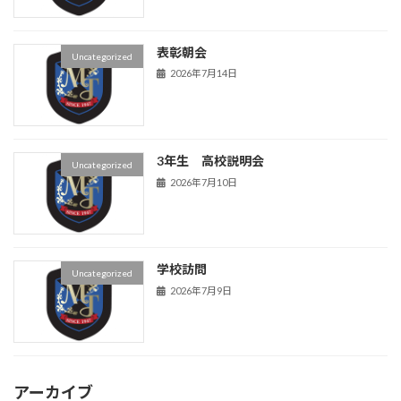
表彰朝会
Uncategorized
2026年7月14日
3年生 高校説明会
Uncategorized
2026年7月10日
学校訪問
Uncategorized
2026年7月9日
アーカイブ