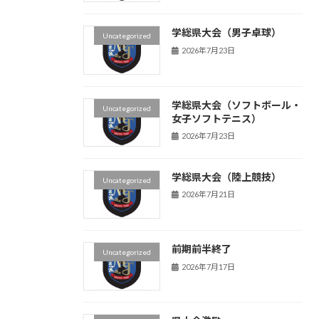
学総県大会（男子卓球）
Uncategorized
2026年7月23日
学総県大会（ソフトボール・
Uncategorized
女子ソフトテニス）
2026年7月23日
学総県大会（陸上競技）
Uncategorized
2026年7月21日
前期前半終了
Uncategorized
2026年7月17日