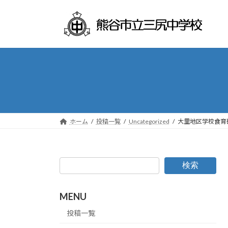
コ
ナ
ン
ビ
テ
ゲ
ン
ー
ツ
シ
へ
ョ
ス
ン
キ
に
ッ
移
プ
動
ホーム
投稿一覧
Uncategorized
大里地区学校食育
検索
MENU
投稿一覧